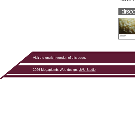
disco
Visit the
english version
of this page.
2026 Megaplomb.
Web design
:
UAU Studio
.