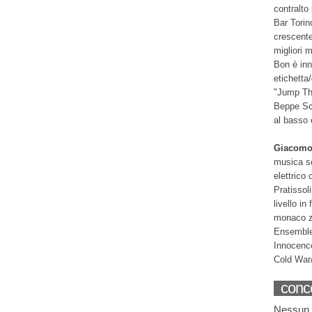
contralto
Bar Torin
crescente
migliori 
Bon è inn
etichetta
"Jump The
Beppe Sca
al basso 
Giacomo 
musica sc
elettrico
Pratissol
livello i
monaco ze
Ensemble
Innocenc
Cold War/
conce
Nessun 