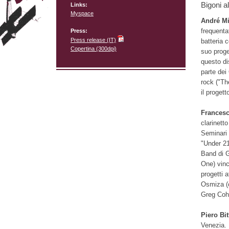
Bigoni a
Links:
Myspace
André Mi
frequenta
Press:
Press release (IT)
batteria c
Copertina (300dpi)
suo proge
questo di
parte dei
rock ("Th
il proget
Francesc
clarinett
Seminari 
"Under 21
Band di G
One) vinc
progetti 
Osmiza (c
Greg Coh
Piero Bi
Venezia. 