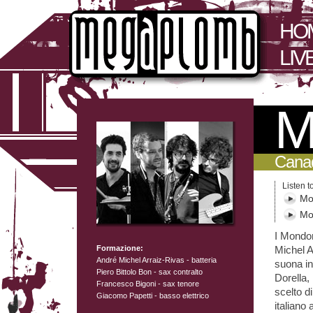
HO
LIV
M
Canad
Listen t
Mo
Mo
I Mondon
Formazione:
Michel A
André Michel Arraiz-Rivas - batteria
suona in
Piero Bittolo Bon - sax contralto
Dorella,
Francesco Bigoni - sax tenore
scelto d
Giacomo Papetti - basso elettrico
italiano