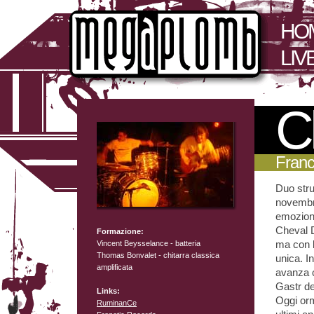
HO
LIV
C
Franc
Duo stru
novembr
emozione
Cheval D
Formazione:
ma con l
Vincent Beysselance - batteria
Thomas Bonvalet - chitarra classica
unica. I
amplificata
avanza c
Gastr de
Links:
Oggi orm
RuminanCe