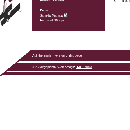
ultimi an
Frenetic Records
Press
Scheda Tecnica
Foto (col. 300dpi)
Visit the
english version
of this page.
2026 Megaplomb.
Web design
:
UAU Studio
.